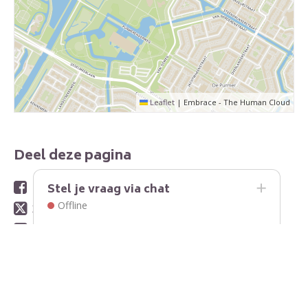
Leaflet
|
Embrace - The Human Cloud
Deel deze pagina
Stel je vraag via chat
Facebook
Offline
X
LinkedIn
WhatsApp
E-mail