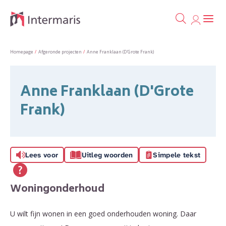
Ga naa
Naar de homepage
Homepage
Afgeronde projecten
Anne Franklaan (D'Grote Frank)
Naar hoofdinhoud
Naar hoofdnavigatiemenu
Naar zoeken
Anne Franklaan (D'Grote
Frank)
Lees voor
Uitleg woorden
Simpele tekst
Woningonderhoud
U wilt fijn wonen in een goed onderhouden woning. Daar