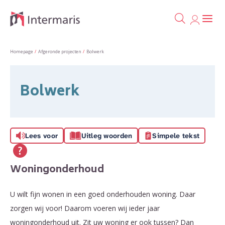
Ga naa
Naar de homepage
Homepage
Afgeronde projecten
Bolwerk
Naar hoofdinhoud
Naar hoofdnavigatiemenu
Naar zoeken
Bolwerk
Lees voor
Uitleg woorden
Simpele tekst
Woningonderhoud
U wilt fijn wonen in een goed onderhouden woning. Daar
zorgen wij voor! Daarom voeren wij ieder jaar
woningonderhoud uit. Zit uw woning er ook tussen? Dan