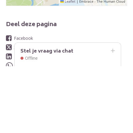
Leaflet
|
Embrace - The Human Cloud
Deel deze pagina
Facebook
X
Stel je vraag via chat
LinkedIn
Offline
WhatsApp
E-mail
Contact
Contactinformatie
Stuur ons een bericht