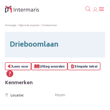
Ga naa
Naar de homepage
Homepage
Afgeronde projecten
Drieboomlaan
Naar hoofdinhoud
Naar hoofdnavigatiemenu
Naar zoeken
Drieboomlaan
Lees voor
Uitleg woorden
Simpele tekst
Kenmerken
Hoorn
Locatie: