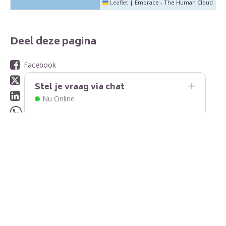
Leaflet
|
Embrace - The Human Cloud
Deel deze pagina
Facebook
X
Stel je vraag via chat
LinkedIn
Nu Online
WhatsApp
E-mail
Contact
Contactinformatie
Stuur ons een bericht