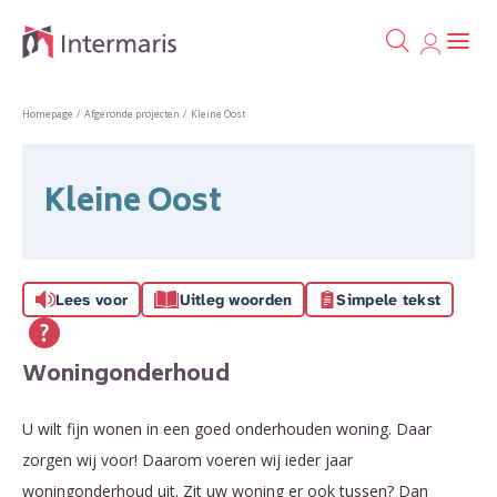
Ga naa
Naar de homepage
Homepage
Afgeronde projecten
Kleine Oost
Naar hoofdinhoud
Naar hoofdnavigatiemenu
Naar zoeken
Kleine Oost
Lees voor
Uitleg woorden
Simpele tekst
Woningonderhoud
U wilt fijn wonen in een goed onderhouden woning. Daar
zorgen wij voor! Daarom voeren wij ieder jaar
woningonderhoud uit. Zit uw woning er ook tussen? Dan