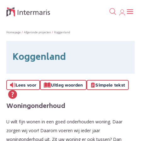
Ga naa
Naar de homepage
Homepage
Afgeronde projecten
Koggenland
Naar hoofdinhoud
Naar hoofdnavigatiemenu
Naar zoeken
Koggenland
Lees voor
Uitleg woorden
Simpele tekst
Woningonderhoud
U wilt fijn wonen in een goed onderhouden woning. Daar
zorgen wij voor! Daarom voeren wij ieder jaar
woningonderhoud uit. Zit uw woning er ook tussen? Dan