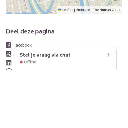
Leaflet
|
Embrace - The Human Cloud
Deel deze pagina
Facebook
X
Stel je vraag via chat
Offline
LinkedIn
WhatsApp
E-mail
Contact
Contactinformatie