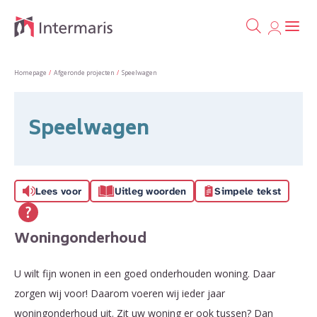
Ga naa
Naar de homepage
Homepage
Afgeronde projecten
Speelwagen
Naar hoofdinhoud
Naar hoofdnavigatiemenu
Naar zoeken
Speelwagen
Lees voor
Uitleg woorden
Simpele tekst
Woningonderhoud
U wilt fijn wonen in een goed onderhouden woning. Daar
zorgen wij voor! Daarom voeren wij ieder jaar
woningonderhoud uit. Zit uw woning er ook tussen? Dan