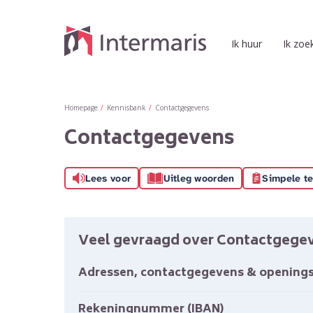
Naar de homepage
Ik huur
Ik zoe
Naar hoofdinhoud
Naar hoofdnavigatiemenu
Naar zoeken
Homepage
Kennisbank
Contactgegevens
Contactgegevens
Lees voor
Uitleg woorden
Simpele te
Veel gevraagd over Contactgege
Adressen, contactgegevens & openings
Rekeningnummer (IBAN)