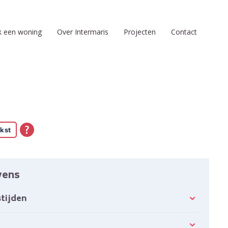
k een woning
Over Intermaris
Projecten
Contact
kst
vens
tijden