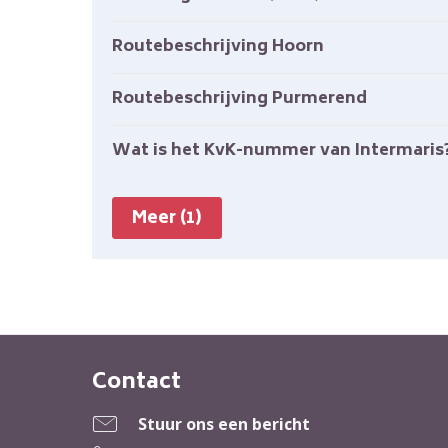
Routebeschrijving Hoorn
Routebeschrijving Purmerend
Wat is het KvK-nummer van Intermaris
Meer (1)
Contact
Contactinformatie
Stuur ons een bericht