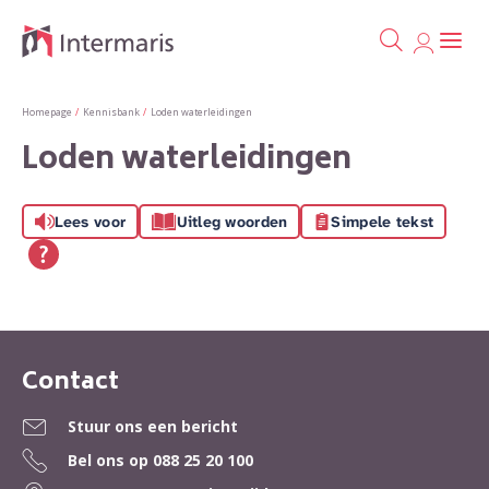
Ga naa
Naar de homepage
Homepage
Kennisbank
Loden waterleidingen
Loden waterleidingen
Naar hoofdinhoud
Naar hoofdnavigatiemenu
Naar zoeken
Lees voor
Uitleg woorden
Simpele tekst
Contact
Contactinformatie
Stuur ons een bericht
Bel ons op
088 25 20 100