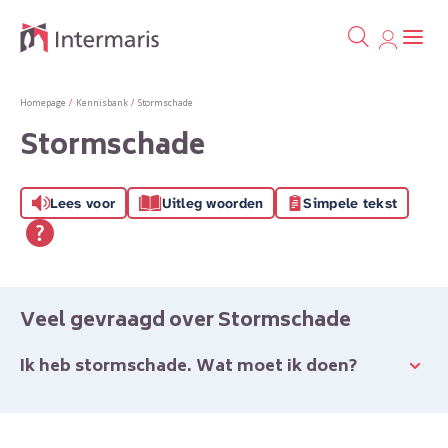
Ga naa
Naar de homepage
Homepage
Kennisbank
Stormschade
Stormschade
Naar hoofdinhoud
Naar hoofdnavigatiemenu
Naar zoeken
Lees voor
Uitleg woorden
Simpele tekst
Veel gevraagd over Stormschade
Ik heb stormschade. Wat moet ik doen?