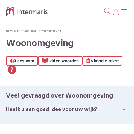
Ga naa
Naar de homepage
Homepage
Kennisbank
Woonomgeving
Woonomgeving
Naar hoofdinhoud
Naar hoofdnavigatiemenu
Naar zoeken
Lees voor
Uitleg woorden
Simpele tekst
Veel gevraagd over Woonomgeving
Heeft u een goed idee voor uw wijk?