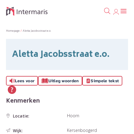
Ga naa
Naar de homepage
Homepage
Aletta Jacobsstraat e.o.
Naar hoofdinhoud
Naar hoofdnavigatiemenu
Naar zoeken
Aletta Jacobsstraat e.o.
Lees voor
Uitleg woorden
Simpele tekst
Kenmerken
Hoorn
Locatie:
Kersenboogerd
Wijk: