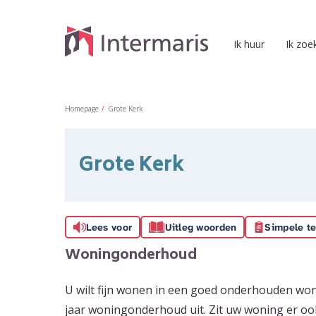
Naar de homepage
Ik huur
Ik zoe
Naar hoofdinhoud
Naar hoofdnavigatiemenu
Naar zoeken
Homepage
Grote Kerk
Grote Kerk
Lees voor
Uitleg woorden
Simpele te
Woningonderhoud
U wilt fijn wonen in een goed onderhouden won
jaar woningonderhoud uit. Zit uw woning er oo