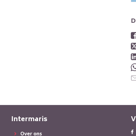
D
Intermaris
V
Over ons