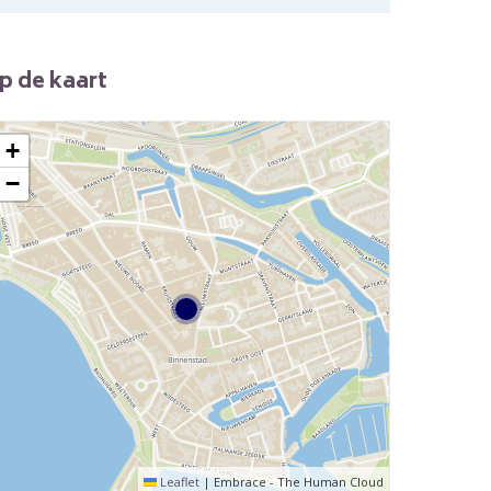
p de kaart
+
−
Leaflet
|
Embrace - The Human Cloud