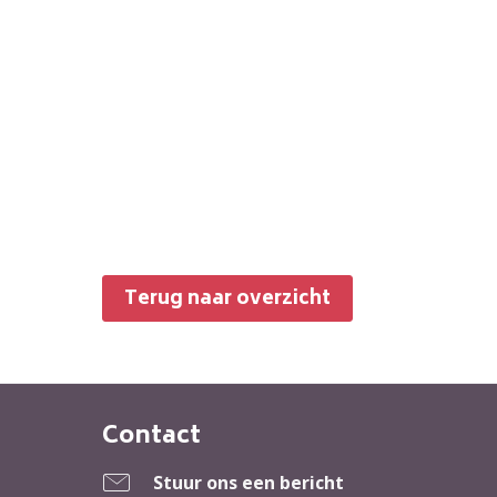
Terug naar overzicht
Contact
Contactinformatie
Stuur ons een bericht