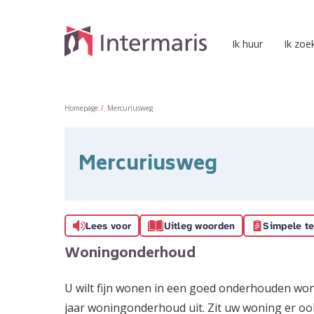
Naar de homepage
Ik huur
Ik zoe
Naar hoofdinhoud
Naar hoofdnavigatiemenu
Naar zoeken
Homepage
Mercuriusweg
Mercuriusweg
Lees voor
Uitleg woorden
Simpele te
Woningonderhoud
U wilt fijn wonen in een goed onderhouden won
jaar woningonderhoud uit. Zit uw woning er oo