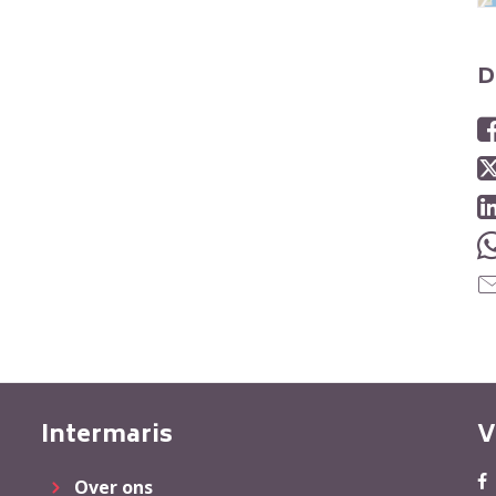
D
Intermaris
V
Over ons