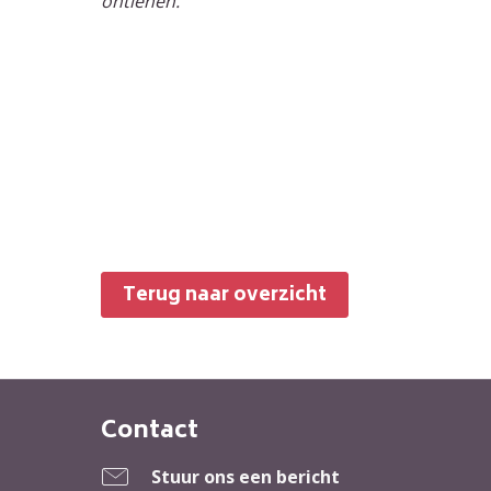
ontlenen.
Terug naar overzicht
Contact
Contactinformatie
Stuur ons een bericht