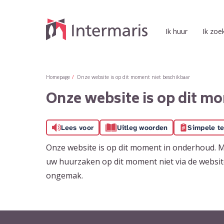
Naar de homepage
Ik huur
Ik zoe
Naar hoofdinhoud
Naar hoofdnavigatiemenu
Naar zoeken
Homepage
Onze website is op dit moment niet beschikbaar
Onze website is op dit m
Lees voor
Uitleg woorden
Simpele te
Onze website is op dit moment in onderhoud. Mi
uw huurzaken op dit moment niet via de website
ongemak.