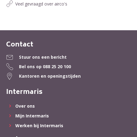
Veel gevraagd over airco's
Contact
Contactinformatie
Stuur ons een bericht
Bel ons op
088 25 20 100
Kantoren en openingstijden
Intermaris
Over ons
Mijn Intermaris
Werken bij Intermaris