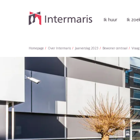
Naar de homepage
Ik huur
Ik zoe
Naar hoofdinhoud
Naar hoofdnavigatiemenu
Naar zoeken
Homepage
Over Intermaris
Jaarverslag 2023
Bewoner centraal
Vraag