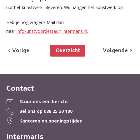
uur het kunstwerk inleveren. Wij hangen het kunstwerk op.
Heb je nog vragen? Mail dan
naar
infokunstvoordestad@intermaris.nl
.
Overzicht
Vorige
Volgende
Contact
Contactinformatie
Stuur ons een bericht
Bel ons op
088 25 20 100
Kantoren en openingstijden
Intermaris