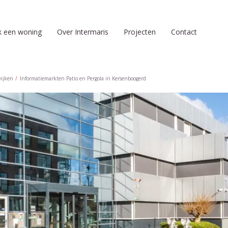
k een woning
Over Intermaris
Projecten
Contact
wijken
Informatiemarkten Patio en Pergola in Kersenboogerd