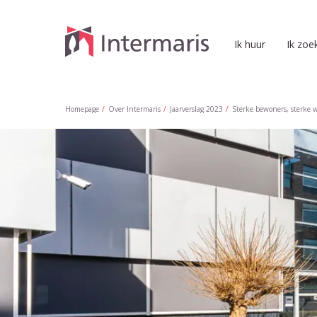
Naar de homepage
Ik huur
Ik zoe
Naar hoofdinhoud
Naar hoofdnavigatiemenu
Naar zoeken
Homepage
Over Intermaris
Jaarverslag 2023
Sterke bewoners, sterke 