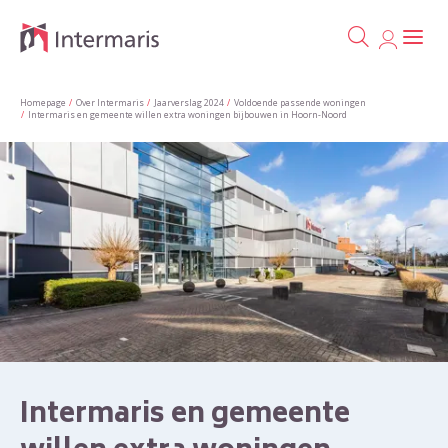
Ga naa
Naar de homepage
Homepage
Over Intermaris
Jaarverslag 2024
Voldoende passende woningen
Intermaris en gemeente willen extra woningen bijbouwen in Hoorn-Noord
Naar hoofdinhoud
Naar hoofdnavigatiemenu
Naar zoeken
Intermaris en gemeente