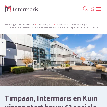
Ga naa
Naar de homepage
Homepage
Over Intermaris
Jaarverslag 2025
Voldoende passende woningen
Timpaan, Intermaris en Kuin vieren start bouw 62 sociale huurappartementen in Rozenbuurt Zwaag
Naar hoofdinhoud
Naar hoofdnavigatiemenu
Naar zoeken
Timpaan, Intermaris en Kuin