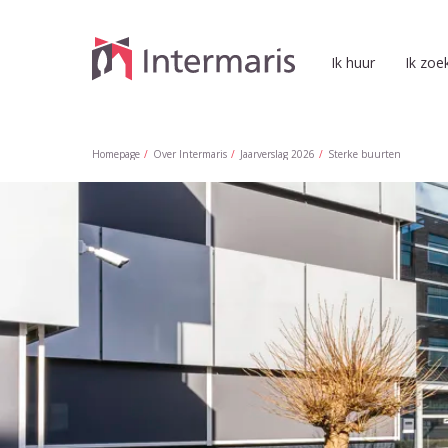
Naar de homepage
Ik huur
Ik zoe
Naar hoofdinhoud
Naar hoofdnavigatiemenu
Naar zoeken
Homepage
Over Intermaris
Jaarverslag 2026
Sterke buurten