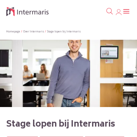
Ga naa
Naar de homepage
Homepage
Over Intermaris
Stage lopen bij Intermaris
Naar hoofdinhoud
Naar hoofdnavigatiemenu
Naar zoeken
Stage lopen bij Intermaris