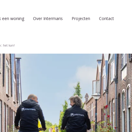
k een woning
Over Intermaris
Projecten
Contact
k: het kan!