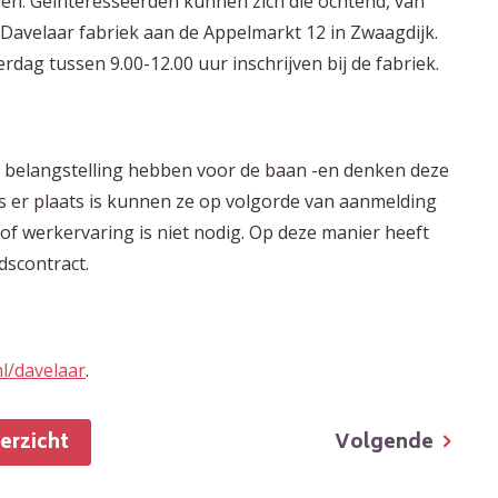
den. Geïnteresseerden kunnen zich die ochtend, van
e Davelaar fabriek aan de Appelmarkt 12 in Zwaagdijk.
g tussen 9.00-12.00 uur inschrijven bij de fabriek.​
ie belangstelling hebben voor de baan -en denken deze
ls er plaats is kunnen ze op volgorde van aanmelding
a of werkervaring is niet nodig. Op deze manier heeft
dscontract.
l/davelaar
.
Volgende
verzicht