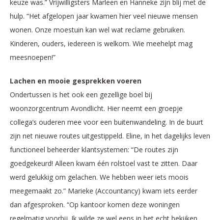
keuze was.” Vrijwilligsters Marleen en Hanneke zijn blij met de
hulp. “Het afgelopen jaar kwamen hier veel nieuwe mensen
wonen. Onze moestuin kan wel wat reclame gebruiken.
Kinderen, ouders, iedereen is welkom. Wie meehelpt mag
meesnoepen!”
Lachen en mooie gesprekken voeren
Ondertussen is het ook een gezellige boel bij
woonzorgcentrum Avondlicht. Hier neemt een groepje
collega’s ouderen mee voor een buitenwandeling. In de buurt
zijn net nieuwe routes uitgestippeld. Eline, in het dagelijks leven
functioneel beheerder klantsystemen: “De routes zijn
goedgekeurd! Alleen kwam één rolstoel vast te zitten. Daar
werd gelukkig om gelachen. We hebben weer iets moois
meegemaakt zo.” Marieke (Accountancy) kwam iets eerder
dan afgesproken. “Op kantoor komen deze woningen
regelmatig voorbij. Ik wilde ze wel eens in het echt bekijken.