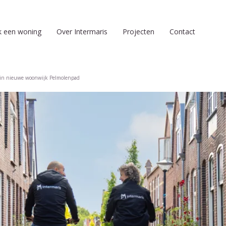
k een woning
Over Intermaris
Projecten
Contact
n in nieuwe woonwijk Pelmolenpad