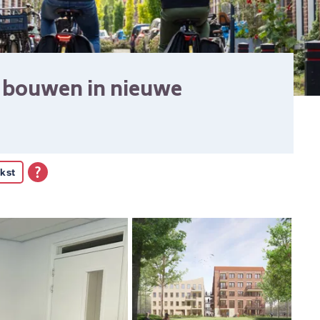
e bouwen in nieuwe
kst