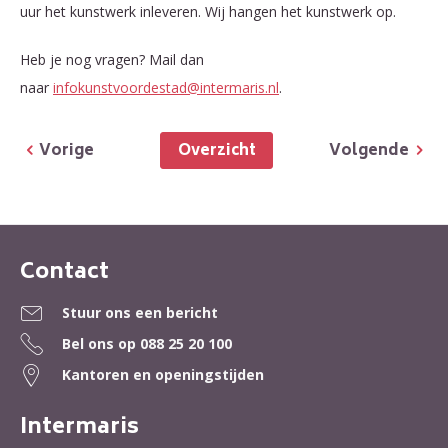
uur het kunstwerk inleveren. Wij hangen het kunstwerk op.
Heb je nog vragen? Mail dan
naar
infokunstvoordestad@intermaris.nl
.
Overzicht
Vorige
Volgende
Contact
Contactinformatie
Stuur ons een bericht
Bel ons op
088 25 20 100
Kantoren en openingstijden
Intermaris