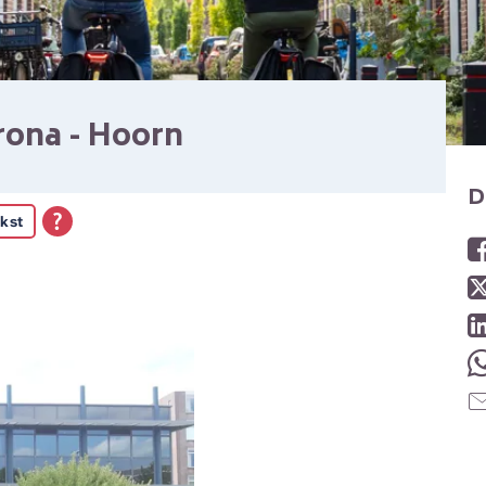
rona - Hoorn
D
kst