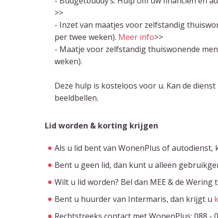
- Budgetbuddy’s: Hulp om uw financiën en adm
>>
- Inzet van maatjes voor zelfstandig thuis
per twee weken).
Meer info
>>
- Maatje voor zelfstandig thuiswonende men
weken).
Deze hulp is kosteloos voor u. Kan de dienst
beeldbellen.
Lid worden & korting krijgen
Als u lid bent van WonenPlus of autodienst,
Bent u geen lid, dan kunt u alleen gebruikg
Wilt u lid worden? Bel dan MEE & de Wering t
Bent u huurder van Intermaris, dan krijgt u
k
Rechtstreeks contact met WonenPlus: 088 - 00