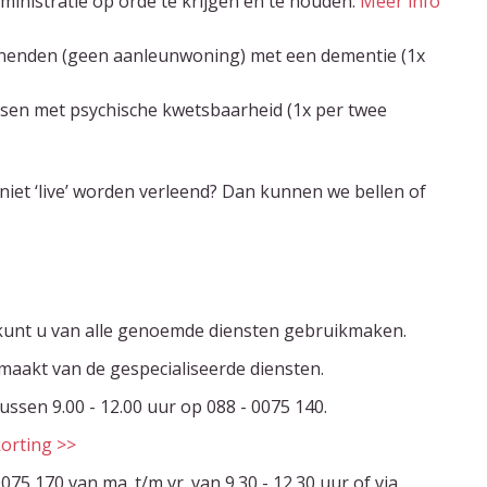
inistratie op orde te krijgen en te houden.
Meer info
wonenden (geen aanleunwoning) met een dementie (1x
sen met psychische kwetsbaarheid (1x per twee
 niet ‘live’ worden verleend? Dan kunnen we bellen of
 kunt u van alle genoemde diensten gebruikmaken.
emaakt van de gespecialiseerde diensten.
ussen 9.00 - 12.00 uur op 088 - 0075 140.
orting >>
75 170 van ma. t/m vr. van 9.30 - 12.30 uur of via