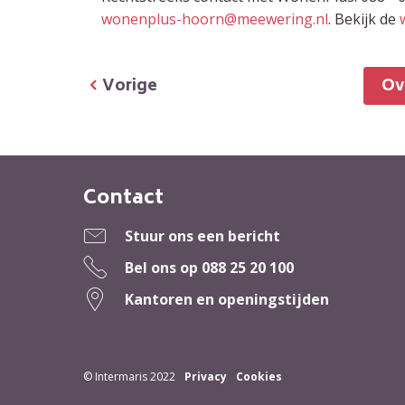
wonenplus-hoorn@
meewering.
nl
. Bekijk de
Vorige
O
Contact
Contactinformatie
Stuur ons een bericht
Bel ons op
088 25 20 100
Kantoren en openingstijden
© Intermaris 2022
Privacy
Cookies