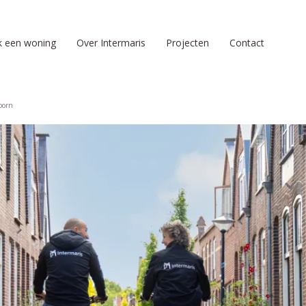
k een woning
Over Intermaris
Projecten
Contact
oorn