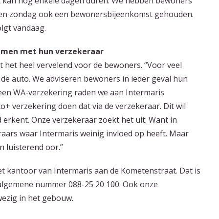
t kan nog enkele dagen duren. We hebben bewoners
ben zondag ook een bewonersbijeenkomst gehouden.
olgt vandaag.
emen met hun verzekeraar
t het heel vervelend voor de bewoners. “Voor veel
t de auto. We adviseren bewoners in ieder geval hun
n een WA-verzekering raden we aan Intermaris
o+ verzekering doen dat via de verzekeraar. Dit wil
 erkent. Onze verzekeraar zoekt het uit. Want in
eraars waar Intermaris weinig invloed op heeft. Maar
 luisterend oor.”
t kantoor van Intermaris aan de Kometenstraat. Dat is
 algemene nummer 088-25 20 100. Ook onze
ezig in het gebouw.