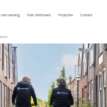
k een woning
Over Intermaris
Projecten
Contact
gelopen