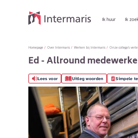
Naar de homepage
Ik huur
Ik zoe
Naar hoofdinhoud
Naar hoofdnavigatiemenu
Naar zoeken
Homepage
Over Intermaris
Werken bij Intermaris
Onze collega's verte
Ed - Allround medewerke
Lees voor
Uitleg woorden
Simpele te