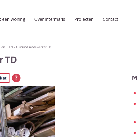
k een woning
Over Intermaris
Projecten
Contact
llen
Ed - Allround medewerker TD
r TD
M
kst