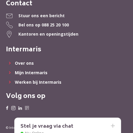
Contact
Contactinformatie
Stuur ons een bericht
Bel ons op
088 25 20 100
Kantoren en openingstijden
Intermaris
Over ons
Mijn Intermaris
Werken bij Intermaris
Volg ons op
Stel je vraag via chat
Privacy
Cookies
© Intermaris 2022