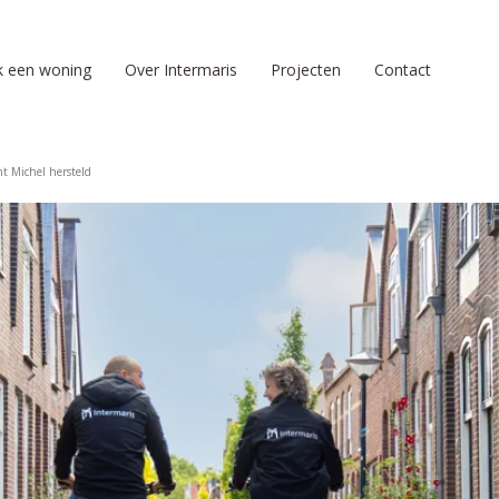
k een woning
Over Intermaris
Projecten
Contact
t Michel hersteld