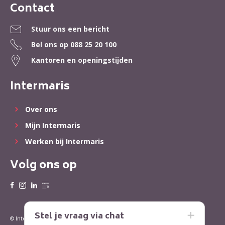
Contact
Contactinformatie
Stuur ons een bericht
Bel ons op
088 25 20 100
Kantoren en openingstijden
Intermaris
Over ons
Mijn Intermaris
Werken bij Intermaris
Volg ons op
Stel je vraag via chat
Privacy
Cookies
© Intermaris 2022