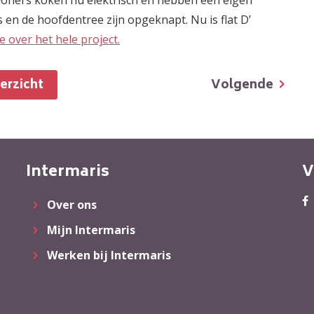
s en de hoofdentree zijn opgeknapt. Nu is flat D’
 over het hele project.
Volgende
verzicht
Intermaris
V
Over ons
Mijn Intermaris
Werken bij Intermaris