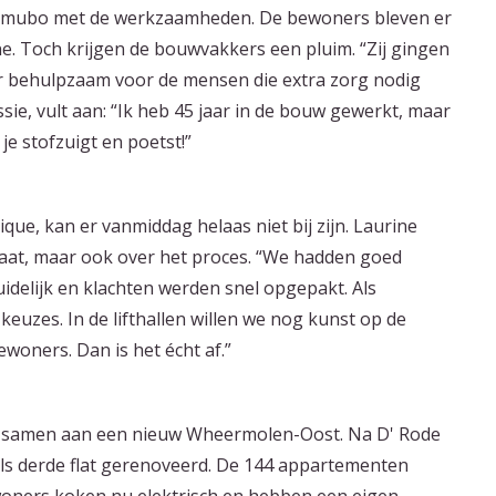
emubo met de werkzaamheden. De bewoners bleven er
ne. Toch krijgen de bouwvakkers een pluim. “Zij gingen
per behulpzaam voor de mensen die extra zorg nodig
ie, vult aan: “Ik heb 45 jaar in de bouw gewerkt, maar
e stofzuigt en poetst!”
ue, kan er vanmiddag helaas niet bij zijn. Laurine
ltaat, maar ook over het proces. “We hadden goed
idelijk en klachten werden snel opgepakt. Als
euzes. In de lifthallen willen we nog kunst op de
oners. Dan is het écht af.”
 samen aan een nieuw Wheermolen-Oost. Na D' Rode
als derde flat gerenoveerd. De 144 appartementen
woners koken nu elektrisch en hebben een eigen