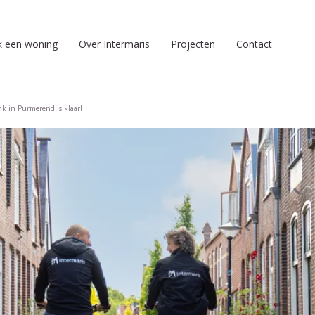
k een woning
Over Intermaris
Projecten
Contact
nk in Purmerend is klaar!