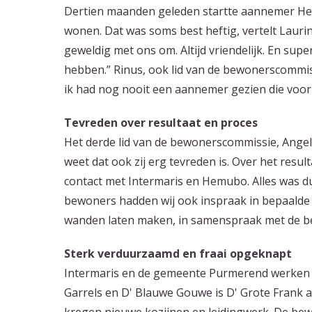
Dertien maanden geleden startte aannemer H
wonen. Dat was soms best heftig, vertelt Lauri
geweldig met ons om. Altijd vriendelijk. En su
hebben.” Rinus, ook lid van de bewonerscommiss
ik had nog nooit een aannemer gezien die voor j
Tevreden over resultaat en proces
Het derde lid van de bewonerscommissie, Angeliq
weet dat ook zij erg tevreden is. Over het resu
contact met Intermaris en Hemubo. Alles was du
bewoners hadden wij ook inspraak in bepaalde k
wanden laten maken, in samenspraak met de bew
Sterk verduurzaamd en fraai opgeknapt
Intermaris en de gemeente Purmerend werken
Garrels en D' Blauwe Gouwe is D' Grote Frank 
kregen nieuwe kozijnen en leidingwerk. De be