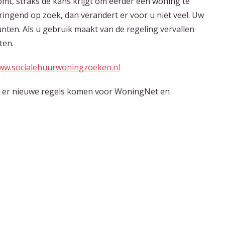
t, straks de kans krijgt om eerder een woning te
ringend op zoek, dan verandert er voor u niet veel. Uw
unten. Als u gebruik maakt van de regeling vervallen
ten.
ww.socialehuurwoningzoeken.nl
m er nieuwe regels komen voor WoningNet en