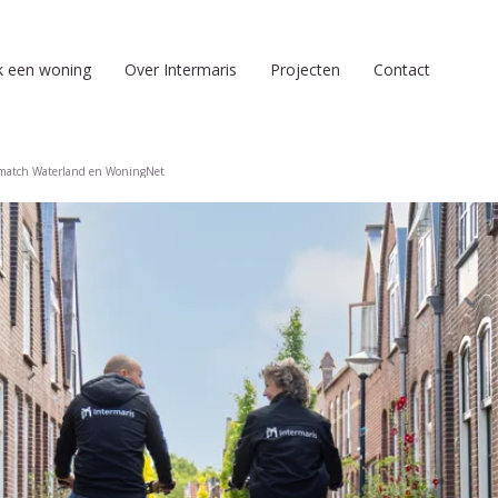
k een woning
Over Intermaris
Projecten
Contact
match Waterland en WoningNet