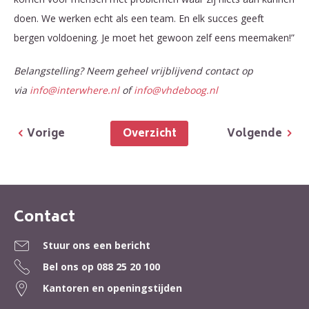
doen. We werken echt als een team. En elk succes geeft
bergen voldoening. Je moet het gewoon zelf eens meemaken!”
Belangstelling? Neem geheel vrijblijvend contact op
via
info@
interwhere.
nl
of
info@
vhdeboog.
nl
Overzicht
Vorige
Volgende
Contact
Contactinformatie
Stuur ons een bericht
Bel ons op
088 25 20 100
Kantoren en openingstijden