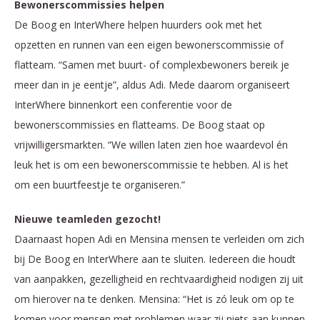
Bewonerscommissies
helpen
De Boog en InterWhere helpen huurders ook met het
opzetten en runnen van een eigen bewonerscommissie of
flatteam. “Samen met buurt- of complexbewoners bereik je
meer dan in je eentje”, aldus Adi. Mede daarom organiseert
InterWhere binnenkort een conferentie voor de
bewonerscommissies en flatteams. De Boog staat op
vrijwilligersmarkten. “We willen laten zien hoe waardevol én
leuk het is om een bewonerscommissie te hebben. Al is het
om een buurtfeestje te organiseren.”
Nieuwe teamleden gezocht!
Daarnaast hopen Adi en Mensina mensen te verleiden om zich
bij De Boog en InterWhere aan te sluiten. Iedereen die houdt
van aanpakken, gezelligheid en rechtvaardigheid nodigen zij uit
om hierover na te denken. Mensina: “Het is zó leuk om op te
komen voor mensen met problemen waar zij niets aan kunnen