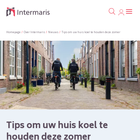
Ga naa
Naar de homepage
Homepage
Over Intermaris
Nieuws
Tips om uw huis koel te houden deze zomer
Naar hoofdinhoud
Naar hoofdnavigatiemenu
Naar zoeken
Tips om uw huis koel te
houden deze zomer