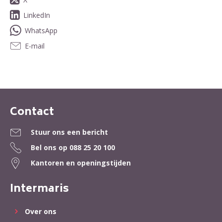
LinkedIn
WhatsApp
E-mail
Contact
Contactinformatie
Stuur ons een bericht
Bel ons op
088 25 20 100
Kantoren en openingstijden
Intermaris
Over ons