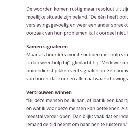
De woorden komen rustig maar resoluut uit zij
moeilijke situatie zijn beland. “De één heeft o
verslavingsgevoelig en weer een ander spreekt o
oorzaak van hun problemen is. Ik oordeel niet. I
Samen signaleren
Maar als huurders moeite hebben met hulp vrage
ik dan weer hulp bij”, glimlacht hij. “Medewer
buitendienst pikken veel signalen op. Een bomv
van buren: dat kunnen allemaal waarschuwingst
Vertrouwen winnen
“Bij deze mensen bel ik aan, of laat ik een kaartj
en wat ik voor deze mensen kan betekenen. Al
meestal verder open. Dan blijkt vaak dat er inder
iemand de tijd neemt om naar hen te luisteren.”