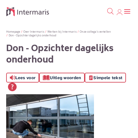
Ga naa
Naar de homepage
Homepage
Over Intermaris
Werken bij Intermaris
Onze collega's vertellen
Don - Opzichter dagelijks onderhoud
Don - Opzichter dagelijks
Naar hoofdinhoud
Naar hoofdnavigatiemenu
Naar zoeken
onderhoud
Lees voor
Uitleg woorden
Simpele tekst