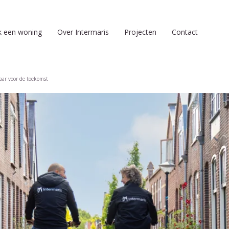
k een woning
Over Intermaris
Projecten
Contact
ar voor de toekomst