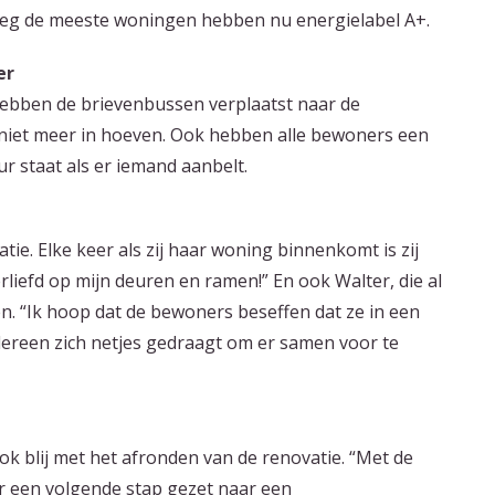
weg de meeste woningen hebben nu energielabel A+.
er
 hebben de brievenbussen verplaatst naar de
niet meer in hoeven. Ook hebben alle bewoners een
r staat als er iemand aanbelt.
tie. Elke keer als zij haar woning binnenkomt is zij
rliefd op mijn deuren en ramen!” En ook Walter, die al
den. “Ik hoop dat de bewoners beseffen dat ze in een
edereen zich netjes gedraagt om er samen voor te
k blij met het afronden van de renovatie. “Met de
 een volgende stap gezet naar een