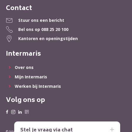
Contact
Contactinformatie
Stuur ons een bericht
Bel ons op
088 25 20 100
Kantoren en openingstijden
Intermaris
Over ons
Mijn Intermaris
Werken bij Intermaris
Volg ons op
Stel je vraag via chat
Privacy
Cookies
© Intermaris 2022